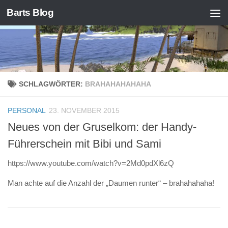
Barts Blog
Zum Inhalt springen
SCHLAGWÖRTER:
BRAHAHAHAHAHA
PERSONAL
23. NOVEMBER 2015
Neues von der Gruselkom: der Handy-
Führerschein mit Bibi und Sami
https://www.youtube.com/watch?v=2Md0pdXl6zQ
Man achte auf die Anzahl der „Daumen runter“ – brahahahaha!