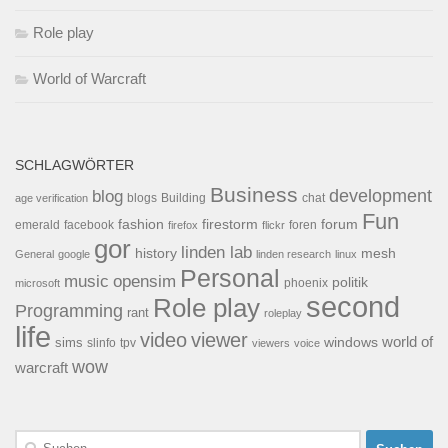
Role play
World of Warcraft
SCHLAGWÖRTER
Business
development
blog
blogs
Building
chat
age verification
Fun
forum
fashion
firestorm
facebook
foren
emerald
firefox
flickr
gor
linden lab
history
mesh
General
google
linden research
linux
Personal
opensim
music
politik
phoenix
microsoft
second
Role play
Programming
rant
roleplay
life
video
viewer
world of
windows
sims
tpv
slinfo
viewers
voice
wow
warcraft
Suchen