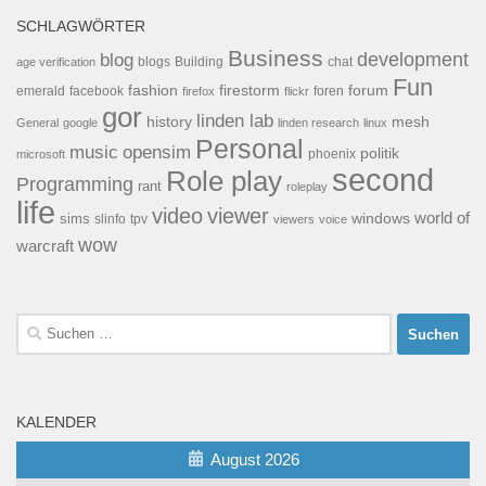
SCHLAGWÖRTER
Business
development
blog
blogs
Building
chat
age verification
Fun
forum
fashion
firestorm
facebook
foren
emerald
firefox
flickr
gor
linden lab
history
mesh
General
google
linden research
linux
Personal
opensim
music
politik
phoenix
microsoft
second
Role play
Programming
rant
roleplay
life
video
viewer
world of
windows
sims
tpv
slinfo
viewers
voice
wow
warcraft
Suchen
nach:
KALENDER
August 2026