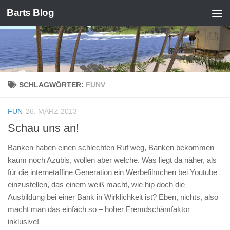
Barts Blog
Zum Inhalt springen
SCHLAGWÖRTER:
FUNV
FUN
26. MÄRZ 2013
Schau uns an!
Banken haben einen schlechten Ruf weg, Banken bekommen
kaum noch Azubis, wollen aber welche. Was liegt da näher, als
für die internetaffine Generation ein Werbefilmchen bei Youtube
einzustellen, das einem weiß macht, wie hip doch die
Ausbildung bei einer Bank in Wirklichkeit ist? Eben, nichts, also
macht man das einfach so – hoher Fremdschämfaktor
inklusive!