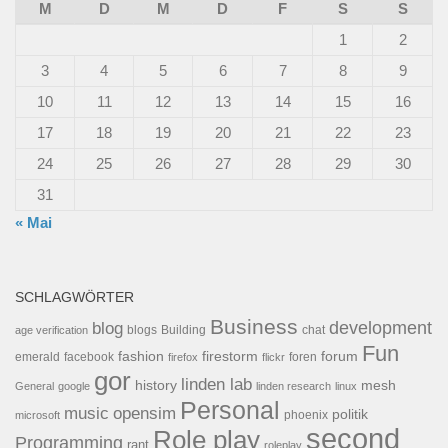
M
D
M
D
F
S
S
1
2
3
4
5
6
7
8
9
10
11
12
13
14
15
16
17
18
19
20
21
22
23
24
25
26
27
28
29
30
31
« Mai
SCHLAGWÖRTER
Business
development
blog
blogs
Building
chat
age verification
Fun
forum
fashion
firestorm
facebook
foren
emerald
firefox
flickr
gor
linden lab
history
mesh
General
google
linden research
linux
Personal
opensim
music
politik
phoenix
microsoft
second
Role play
Programming
rant
roleplay