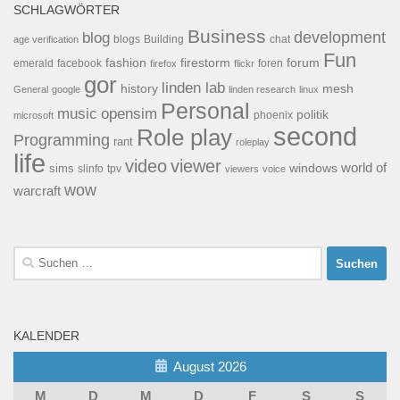
SCHLAGWÖRTER
Business
development
blog
blogs
Building
chat
age verification
Fun
forum
fashion
firestorm
facebook
foren
emerald
firefox
flickr
gor
linden lab
history
mesh
General
google
linden research
linux
Personal
opensim
music
politik
phoenix
microsoft
second
Role play
Programming
rant
roleplay
life
video
viewer
world of
windows
sims
tpv
slinfo
viewers
voice
wow
warcraft
Suchen
nach:
KALENDER
August 2026
M
D
M
D
F
S
S