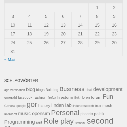
1
2
3
4
5
6
7
8
9
10
11
12
13
14
15
16
17
18
19
20
21
22
23
24
25
26
27
28
29
30
31
« Mai
SCHLAGWÖRTER
Business
development
blog
blogs
Building
chat
age verification
Fun
forum
fashion
firestorm
facebook
foren
emerald
firefox
flickr
gor
linden lab
history
mesh
General
google
linden research
linux
Personal
opensim
music
politik
phoenix
microsoft
second
Role play
Programming
rant
roleplay