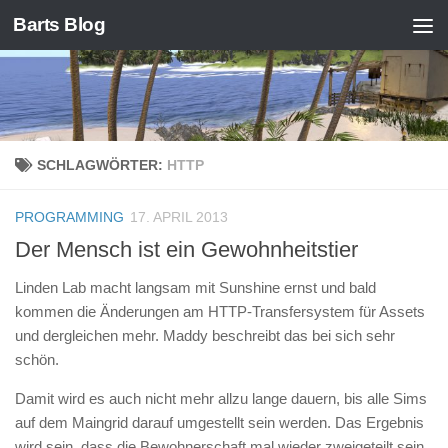
Barts Blog
Zum Inhalt springen
SCHLAGWÖRTER:
HTTP
PROGRAMMING
17. APRIL 2013
Der Mensch ist ein Gewohnheitstier
Linden Lab macht langsam mit Sunshine ernst und bald
kommen die Änderungen am HTTP-Transfersystem für Assets
und dergleichen mehr. Maddy beschreibt das bei sich sehr
schön.
Damit wird es auch nicht mehr allzu lange dauern, bis alle Sims
auf dem Maingrid darauf umgestellt sein werden. Das Ergebnis
wird sein, dass die Bewohnerschaft mal wieder zweigeteilt sein