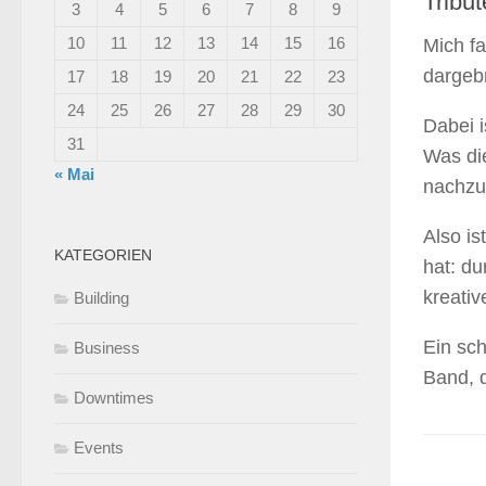
Tribu
3
4
5
6
7
8
9
10
11
12
13
14
15
16
Mich fa
dargebr
17
18
19
20
21
22
23
24
25
26
27
28
29
30
Dabei i
31
Was die
« Mai
nachzu
Also is
KATEGORIEN
hat: du
kreativ
Building
Ein sch
Business
Band, 
Downtimes
Events