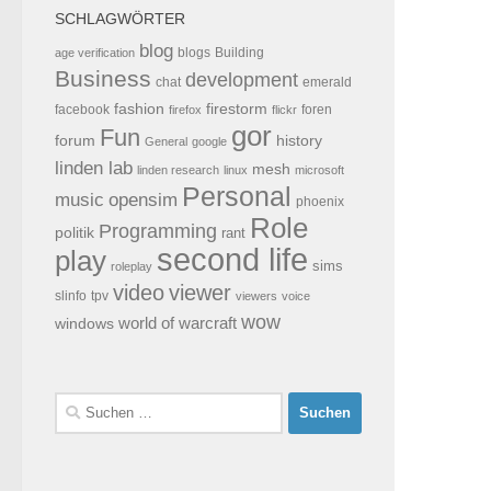
SCHLAGWÖRTER
blog
blogs
Building
age verification
Business
development
chat
emerald
fashion
firestorm
facebook
foren
firefox
flickr
gor
Fun
forum
history
General
google
linden lab
mesh
linden research
linux
microsoft
Personal
opensim
music
phoenix
Role
Programming
politik
rant
second life
play
sims
roleplay
video
viewer
tpv
slinfo
viewers
voice
wow
world of warcraft
windows
Suchen
nach: