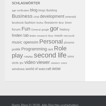
SCHLAGWÖRTER
blog
blogs
Building
age verification
Business
development
chat
emerald
fashion
firestorm
facebook
foren
firefox
flickr
gor
Fun
forum
history
General
google
linden lab
mesh
linden research
linux
microsoft
Personal
opensim
music
phoenix
Role
Programming
politik
rant
second life
play
sims
roleplay
video
viewer
tpv
slinfo
viewers
voice
wow
world of warcraft
windows
Barts Blog © 2026. Alle Rechte vorbehalten.