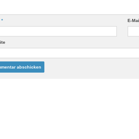
e
*
E-Ma
ite