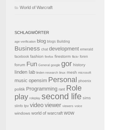
World of Warcraft
SCHLAGWÖRTER
blog
blogs
Building
age verification
Business
development
chat
emerald
fashion
firestorm
facebook
foren
firefox
flickr
gor
Fun
forum
history
General
google
linden lab
mesh
linden research
linux
microsoft
Personal
opensim
music
phoenix
Role
Programming
politik
rant
second life
play
sims
roleplay
video
viewer
tpv
slinfo
viewers
voice
wow
world of warcraft
windows