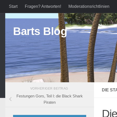
Start
Fragen? Antworten!
Moderationsrichtlinien
Zum Inhalt springen
Barts Blog
VORHERIGER BEITRAG
DIE S
Festungen Gors, Teil I: die Black Shark
Piraten
Die