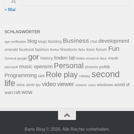
31
« Mai
SCHLAGWÖRTER
Business
development
blog
blogs
Building
chat
age verification
Fun
forum
fashion
firestorm
facebook
foren
emerald
firefox
flickr
gor
linden lab
history
mesh
General
google
linden research
linux
Personal
opensim
music
politik
phoenix
microsoft
second
Role play
Programming
rant
roleplay
life
video
viewer
world of
windows
sims
tpv
slinfo
viewers
voice
wow
warcraft
Barts Blog © 2026. Alle Rechte vorbehalten.