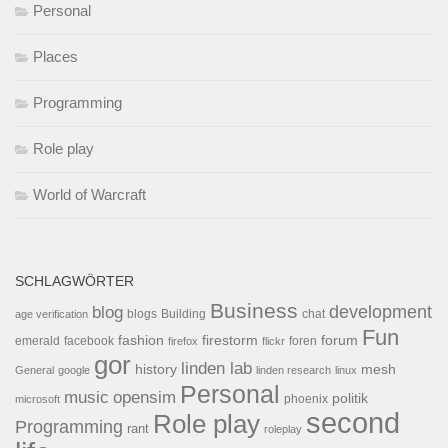
Personal
Places
Programming
Role play
World of Warcraft
SCHLAGWÖRTER
Business
development
blog
blogs
Building
chat
age verification
Fun
forum
fashion
firestorm
facebook
foren
emerald
firefox
flickr
gor
linden lab
history
mesh
General
google
linden research
linux
Personal
opensim
music
politik
phoenix
microsoft
second
Role play
Programming
rant
roleplay