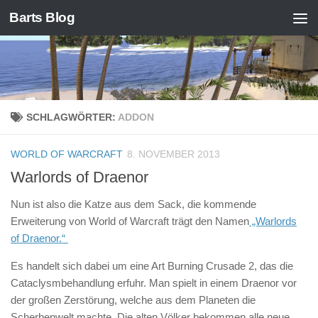
Barts Blog
Zum Inhalt springen
SCHLAGWÖRTER:
ADDON
WORLD OF WARCRAFT
8. NOVEMBER 2013
Warlords of Draenor
Nun ist also die Katze aus dem Sack, die kommende
Erweiterung von World of Warcraft trägt den Namen
„Warlords
of Draenor.“
Es handelt sich dabei um eine Art Burning Crusade 2, das die
Cataclysmbehandlung erfuhr. Man spielt in einem Draenor vor
der großen Zerstörung, welche aus dem Planeten die
Scherbenwelt machte. Die alten Völker bekommen alle neue