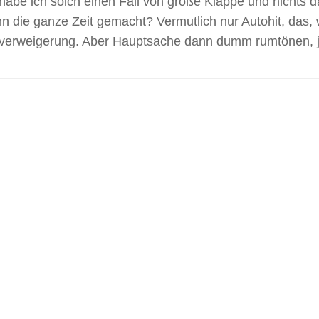
habe ich solch einen Fall von große Klappe und nichts 
n die ganze Zeit gemacht? Vermutlich nur Autohit, das, 
sverweigerung. Aber Hauptsache dann dumm rumtönen, j