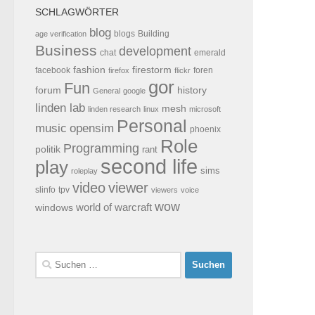
SCHLAGWÖRTER
blog
blogs
Building
age verification
Business
development
chat
emerald
fashion
firestorm
facebook
foren
firefox
flickr
gor
Fun
forum
history
General
google
linden lab
mesh
linden research
linux
microsoft
Personal
opensim
music
phoenix
Role
Programming
politik
rant
second life
play
sims
roleplay
video
viewer
tpv
slinfo
viewers
voice
wow
world of warcraft
windows
Suchen
nach: