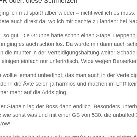
FR oder: diese Schmerzen
ing ich mal spaßhalber wieder – nicht weil ich es muss,
dete auch direkt da, wo ich mir dachte zu landen: bei Na
t, so gut. Die Gruppe hatte schon einen Stapel Deppenb
n ging es auch schon los. Da wurde mir dann auch schon
n die munter in der Verteidigungshaltung weiter Schade
 einigen einfach nur unterirdisch. Wipe wegen Berserker
 wollte jemand unbedingt, das man auch in der Vertei
 denn die Äxte seien ja harmlos und machen im LFR kei
iner mehr auf die Adds ging.
ier Stapeln lag der Boss dann endlich. Besonders unter
 wie sonst was und mit einer GS von 530, die unbuffed 
Wow!