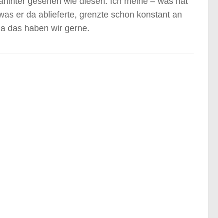
dahinter gesehen wie diesen. Ich meine – was hat
was er da ablieferte, grenzte schon konstant an
a das haben wir gerne.