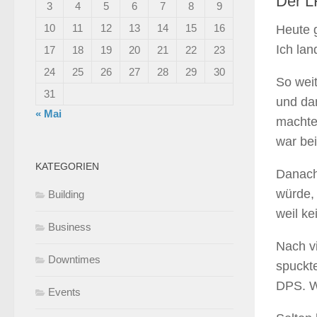
Der L
3
4
5
6
7
8
9
10
11
12
13
14
15
16
Heute g
Ich lan
17
18
19
20
21
22
23
24
25
26
27
28
29
30
So wei
31
und dan
« Mai
machte
war bei
KATEGORIEN
Danach
würde,
Building
weil ke
Business
Nach v
Downtimes
spuckte
DPS. 
Events