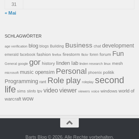
31
« Mai
SCHLAGWÖRTER
Business
development
blog
blogs
Building
chat
age verification
Fun
forum
fashion
firestorm
facebook
foren
emerald
firefox
flickr
gor
linden lab
history
mesh
General
google
linden research
linux
Personal
opensim
music
politik
phoenix
microsoft
second
Role play
Programming
rant
roleplay
life
video
viewer
world of
windows
sims
tpv
slinfo
viewers
voice
wow
warcraft
Barts Blog © 2026. Alle Rechte vorbehalten.