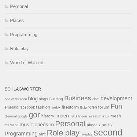
Personal
Places
Programming
Role play
World of Warcraft
SCHLAGWÖRTER
Business
development
blog
blogs
Building
chat
age verification
Fun
forum
fashion
firestorm
facebook
foren
emerald
firefox
flickr
gor
linden lab
history
mesh
General
google
linden research
linux
Personal
opensim
music
politik
phoenix
microsoft
second
Role play
Programming
rant
roleplay