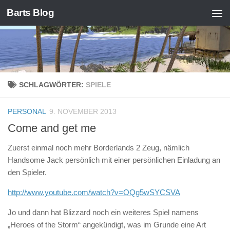
Barts Blog
Zum Inhalt springen
SCHLAGWÖRTER:
SPIELE
PERSONAL
9. NOVEMBER 2013
Come and get me
Zuerst einmal noch mehr Borderlands 2 Zeug, nämlich
Handsome Jack persönlich mit einer persönlichen Einladung an
den Spieler.
http://www.youtube.com/watch?v=OQg5wSYCSVA
Jo und dann hat Blizzard noch ein weiteres Spiel namens
„Heroes of the Storm“ angekündigt, was im Grunde eine Art