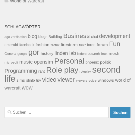
World of Warcraft
SCHLAGWÖRTER
Business
development
blog
blogs
Building
chat
age verification
Fun
forum
fashion
firestorm
facebook
foren
emerald
firefox
flickr
gor
linden lab
history
mesh
General
google
linden research
linux
Personal
opensim
music
politik
phoenix
microsoft
second
Role play
Programming
rant
roleplay
life
video
viewer
world of
windows
sims
tpv
slinfo
viewers
voice
wow
warcraft
Suchen
nach: