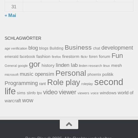
31
« Mai
SCHLAGWÖRTER
Business
development
blog
blogs
Building
chat
age verification
Fun
forum
fashion
firestorm
facebook
foren
emerald
firefox
flickr
gor
linden lab
history
mesh
General
google
linden research
linux
Personal
opensim
music
politik
phoenix
microsoft
second
Role play
Programming
rant
roleplay
life
video
viewer
world of
windows
sims
tpv
slinfo
viewers
voice
wow
warcraft