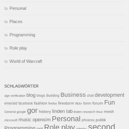
Personal
Places
Programming
Role play
World of Warcraft
SCHLAGWÖRTER
Business
development
blog
blogs
Building
chat
age verification
Fun
forum
fashion
firestorm
facebook
foren
emerald
firefox
flickr
gor
linden lab
history
mesh
General
google
linden research
linux
Personal
opensim
music
politik
phoenix
microsoft
second
Role play
Programming
rant
roleplay