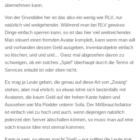
übernehmen kann.
Von der Grundidee her ist das also ein wenig wie RLV, nur
natürlich viel weitgehender. Während man bei RLV gewisse
Dinge einfach sperren kann, so ist das hier viel weitreichender.
Man steuert einen fremden Avatar komplett, kann wenn man will
und vorhanden dessen Geld ausgeben, Inventarobjekte einfach
so löschen, und und und… Ganz mal abgesehen davon zu
schweigen, ob ein solches „Spiel“ überhaupt durch die Terms of
Services erlaubt ist oder eben nicht.
Es mag ja Leute geben, die genau auf diese Art von „Zwang“
stehen, aber mal ehrlich: so etwas lohnt sich bestenfalls mit
Avataren, die kaum Geld auf der hohen Kante haben und
Aussehen wie Ma Flodder unterm Sofa. Der Mißbrauchsfaktor
ist einfach viel zu hoch und auch, wenn diejenigen natürlich
jederzeit den Server abschalten können, so muss man auf eine
solch krasse Idee erst einmal kommen.
Kann ja sein, so etwas macht Spaß – nur sollten die Leute mal