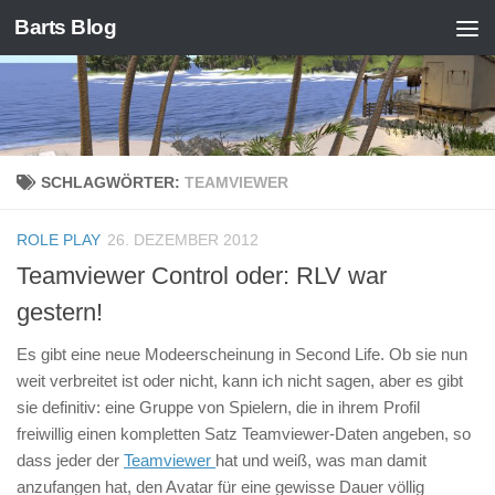
Barts Blog
Zum Inhalt springen
SCHLAGWÖRTER:
TEAMVIEWER
ROLE PLAY
26. DEZEMBER 2012
Teamviewer Control oder: RLV war
gestern!
Es gibt eine neue Modeerscheinung in Second Life. Ob sie nun
weit verbreitet ist oder nicht, kann ich nicht sagen, aber es gibt
sie definitiv: eine Gruppe von Spielern, die in ihrem Profil
freiwillig einen kompletten Satz Teamviewer-Daten angeben, so
dass jeder der
Teamviewer
hat und weiß, was man damit
anzufangen hat, den Avatar für eine gewisse Dauer völlig