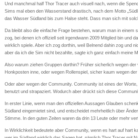
Und manchmal half Thor Tracer auch visuell nach, wenn die Spende
Sims mal eben den Wasserstand drastisch, nach dem Motto „Südla
das Wasser Südland bis zum Halse steht. Dass man sich mit solchen
Da bleibt also die einfache Frage bestehen, warum man in einem so
zog, bei denen ich offiziell seit irgendwann 2009 Mitglied bin un
wirklich spiele. Aber ich zog dorthin, weil Belnend dahin zog und n
aber da ich die Sim nicht bezahlte, sagte ich ganz einfach meine
Also warum ziehen Gruppen dorthin? Früher sicherlich wegen der 
Honkposten inne, oder wegen Rollenspiel, sicher kaum wegen der 
Oder aber wegen der Community. Community ist eines der Worte
benutzt und strapaziert. Wodurch aber drückt sich diese Communit
In erster Linie, wenn man den offiziellen Aussagen Glauben schenk
Südland eingemietet sind, und entscheidet mehrheitlich über Änd
Stimme. In den guten Zeiten waren da drin 13 Leute oder mehr vert
In Wirklichkeit bedeutete aber Community, wenn es hart auf hart ka
wer im Südland wirklich das Sagen hat, nämlich Thor Tracer mit