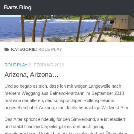
Barts Blog
Zum Inhalt springen
KATEGORIE:
ROLE PLAY
ROLE PLAY
3. FEBRUAR 2019
Arizona, Arizona…
Und so begab es sich, dass ich mir wegen Langeweile nach
meinem Weggang aus Belnend-Marzahn im September 2018
mal eine der älteren, deutschsprachigen Rollenspielsims
angesehen habe: Arizona, eine deutschsprachige Wildwest-Sim.
Das Alter spricht eindeutig für den Simverbund, sie ist etabliert
und stabil finanziert. Spieler gibt es dort auch genug.
Hauptsprache ist Deutsch, manche spielen dort mit Übersetzer.