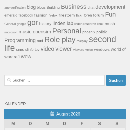
Business
development
blog
blogs
Building
chat
age verification
Fun
forum
fashion
firestorm
facebook
foren
emerald
firefox
flickr
gor
linden lab
history
mesh
General
google
linden research
linux
Personal
opensim
music
politik
phoenix
microsoft
second
Role play
Programming
rant
roleplay
life
video
viewer
world of
windows
sims
tpv
slinfo
viewers
voice
wow
warcraft
Suchen
nach:
KALENDER
August 2026
M
D
M
D
F
S
S