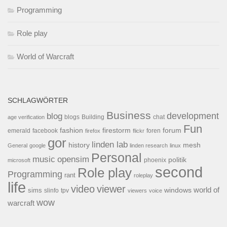
Programming
Role play
World of Warcraft
SCHLAGWÖRTER
Business
development
blog
blogs
Building
chat
age verification
Fun
forum
fashion
firestorm
facebook
foren
emerald
firefox
flickr
gor
linden lab
history
mesh
General
google
linden research
linux
Personal
opensim
music
politik
phoenix
microsoft
second
Role play
Programming
rant
roleplay
life
video
viewer
world of
windows
sims
tpv
slinfo
viewers
voice
wow
warcraft