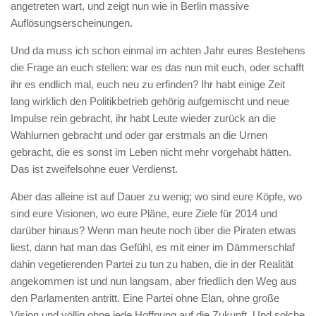
angetreten wart, und zeigt nun wie in Berlin massive
Auflösungserscheinungen.
Und da muss ich schon einmal im achten Jahr eures Bestehens
die Frage an euch stellen: war es das nun mit euch, oder schafft
ihr es endlich mal, euch neu zu erfinden? Ihr habt einige Zeit
lang wirklich den Politikbetrieb gehörig aufgemischt und neue
Impulse rein gebracht, ihr habt Leute wieder zurück an die
Wahlurnen gebracht und oder gar erstmals an die Urnen
gebracht, die es sonst im Leben nicht mehr vorgehabt hätten.
Das ist zweifelsohne euer Verdienst.
Aber das alleine ist auf Dauer zu wenig; wo sind eure Köpfe, wo
sind eure Visionen, wo eure Pläne, eure Ziele für 2014 und
darüber hinaus? Wenn man heute noch über die Piraten etwas
liest, dann hat man das Gefühl, es mit einer im Dämmerschlaf
dahin vegetierenden Partei zu tun zu haben, die in der Realität
angekommen ist und nun langsam, aber friedlich den Weg aus
den Parlamenten antritt. Eine Partei ohne Elan, ohne große
Vision und völlig ohne jede Hoffnung auf die Zukunft. Und solche