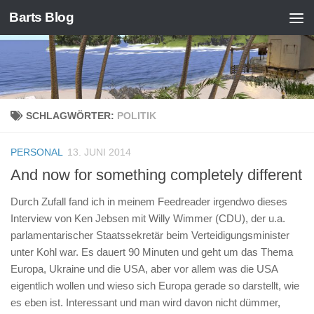
Barts Blog
Zum Inhalt springen
SCHLAGWÖRTER:
POLITIK
PERSONAL
13. JUNI 2014
And now for something completely different
Durch Zufall fand ich in meinem Feedreader irgendwo dieses
Interview von Ken Jebsen mit Willy Wimmer (CDU), der u.a.
parlamentarischer Staatssekretär beim Verteidigungsminister
unter Kohl war. Es dauert 90 Minuten und geht um das Thema
Europa, Ukraine und die USA, aber vor allem was die USA
eigentlich wollen und wieso sich Europa gerade so darstellt, wie
es eben ist. Interessant und man wird davon nicht dümmer,