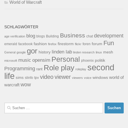
World of Warcraft
SCHLAGWÖRTER
Business
development
blog
blogs
Building
chat
age verification
Fun
forum
fashion
firestorm
facebook
foren
emerald
firefox
flickr
gor
linden lab
history
mesh
General
google
linden research
linux
Personal
opensim
music
politik
phoenix
microsoft
second
Role play
Programming
rant
roleplay
life
video
viewer
world of
windows
sims
tpv
slinfo
viewers
voice
wow
warcraft
Suchen
nach: