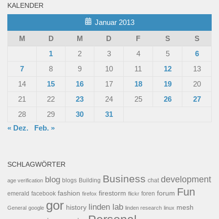
KALENDER
Januar 2013
M
D
M
D
F
S
S
1
2
3
4
5
6
7
8
9
10
11
12
13
14
15
16
17
18
19
20
21
22
23
24
25
26
27
28
29
30
31
« Dez.
Feb. »
SCHLAGWÖRTER
Business
development
blog
blogs
Building
chat
age verification
Fun
forum
fashion
firestorm
facebook
foren
emerald
firefox
flickr
gor
linden lab
history
mesh
General
google
linden research
linux