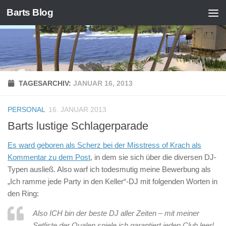
Barts Blog
Zum Inhalt springen
TAGESARCHIV:
JANUAR 16, 2013
PERSONAL
16. JANUAR 2013
Barts lustige Schlagerparade
Es ward geboren als Scherz bei der Misstress of Krach als
Kommentar zu dem Post
, in dem sie sich über die diversen DJ-
Typen ausließ. Also warf ich todesmutig meine Bewerbung als
„Ich ramme jede Party in den Keller“-DJ mit folgenden Worten in
den Ring:
Also ICH bin der beste DJ aller Zeiten – mit meiner
Setliste der Qualen spiele ich garantiert jeden Club leer!