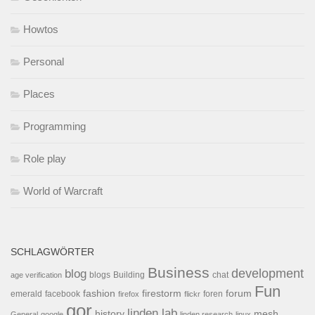
Howtos
Personal
Places
Programming
Role play
World of Warcraft
SCHLAGWÖRTER
Business
development
blog
blogs
Building
chat
age verification
Fun
forum
fashion
firestorm
facebook
foren
emerald
firefox
flickr
gor
linden lab
history
mesh
General
google
linden research
linux