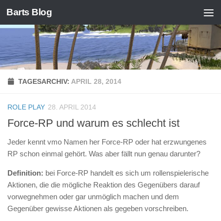
Barts Blog
Zum Inhalt springen
TAGESARCHIV:
APRIL 28, 2014
ROLE PLAY
28. APRIL 2014
Force-RP und warum es schlecht ist
Jeder kennt vmo Namen her Force-RP oder hat erzwungenes
RP schon einmal gehört. Was aber fällt nun genau darunter?
Definition:
bei Force-RP handelt es sich um rollenspielerische
Aktionen, die die mögliche Reaktion des Gegenübers darauf
vorwegnehmen oder gar unmöglich machen und dem
Gegenüber gewisse Aktionen als gegeben vorschreiben.