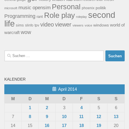
Personal
opensim
music
politik
phoenix
microsoft
second
Role play
Programming
rant
roleplay
life
video
viewer
world of
windows
sims
tpv
slinfo
viewers
voice
wow
warcraft
Suchen
nach:
KALENDER
April 2014
M
D
M
D
F
S
S
1
2
3
4
5
6
7
8
9
10
11
12
13
14
15
16
17
18
19
20