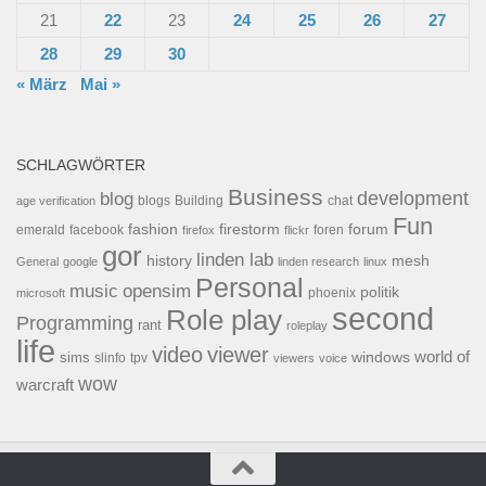
21
22
23
24
25
26
27
28
29
30
« März
Mai »
SCHLAGWÖRTER
Business
development
blog
blogs
Building
chat
age verification
Fun
forum
fashion
firestorm
facebook
foren
emerald
firefox
flickr
gor
linden lab
history
mesh
General
google
linden research
linux
Personal
opensim
music
politik
phoenix
microsoft
second
Role play
Programming
rant
roleplay
life
video
viewer
world of
windows
sims
tpv
slinfo
viewers
voice
wow
warcraft