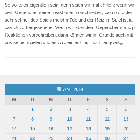
So sollte es eigentlich sein, denn seien wir mal ehrlich: wenn wir
dem Gegenüber seine Reaktionen vorschreiben, dann wird der
sehr schnell des Spiels meist müde und der Reiz im Spiel ist ja
das Unvorhergesehene. Wenn wir aber dem Gegenüber ständig
Reaktionen vorschreiben, dann können wir im Grunde auch mit
uns selber spielen und es wird einfach nur noch langweilig.
April 2014
M
D
M
D
F
S
S
1
2
3
4
5
6
7
8
9
10
11
12
13
14
15
16
17
18
19
20
21
22
23
24
25
26
27